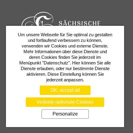
Um unsere Webseite für Sie optimal zu gestalten
und fortlaufend verbessern zu können,
verwenden wir Cookies und externe Dienste.
Mehr Informationen über diese Dienste und
Tickets & Service
Newsletter
Contact
deren Cookies finden Sie jederzeit im
Presse
Shop
Semperoper
Menüpunkt "Datenschutz". Hier können Sie alle
Dienste erlauben, oder nur bestimmte Dienste
aktivieren. Diese Einstellung können Sie
jederzeit anpassen.
OK, accept all
Verbiete optionale Cookies
Personalize
TERMS
PRIVACY POLICY
COOKIE SETTINGS
TRANSPARENCY NOTICE
IMPRINT