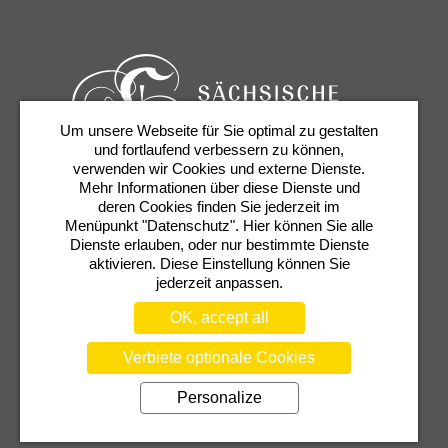
Um unsere Webseite für Sie optimal zu gestalten
und fortlaufend verbessern zu können,
verwenden wir Cookies und externe Dienste.
Mehr Informationen über diese Dienste und
Tickets & Service
Newsletter
Contact
deren Cookies finden Sie jederzeit im
Presse
Shop
Semperoper
Menüpunkt "Datenschutz". Hier können Sie alle
Dienste erlauben, oder nur bestimmte Dienste
aktivieren. Diese Einstellung können Sie
jederzeit anpassen.
OK, accept all
Verbiete optionale Cookies
Personalize
TERMS
PRIVACY POLICY
COOKIE SETTINGS
TRANSPARENCY NOTICE
IMPRINT