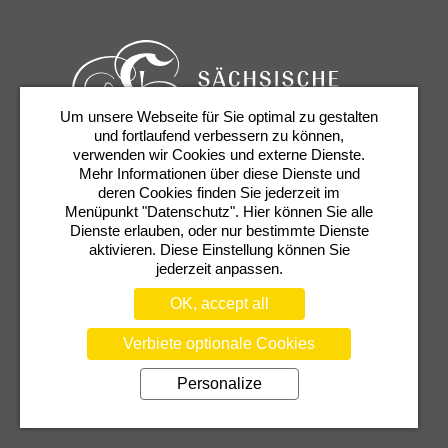
Um unsere Webseite für Sie optimal zu gestalten
und fortlaufend verbessern zu können,
verwenden wir Cookies und externe Dienste.
Mehr Informationen über diese Dienste und
Tickets & Service
Newsletter
Contact
deren Cookies finden Sie jederzeit im
Presse
Shop
Semperoper
Menüpunkt "Datenschutz". Hier können Sie alle
Dienste erlauben, oder nur bestimmte Dienste
aktivieren. Diese Einstellung können Sie
jederzeit anpassen.
OK, accept all
Verbiete optionale Cookies
Personalize
TERMS
PRIVACY POLICY
COOKIE SETTINGS
TRANSPARENCY NOTICE
IMPRINT