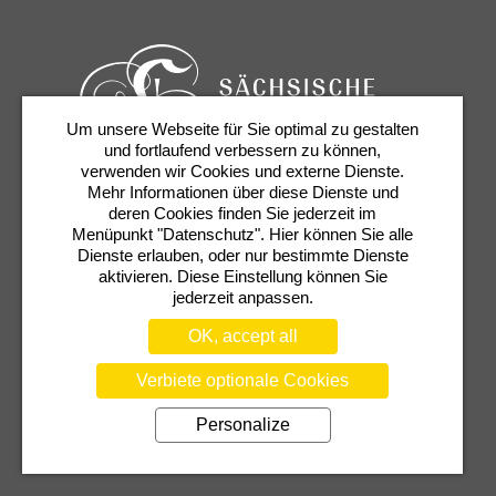
Um unsere Webseite für Sie optimal zu gestalten
und fortlaufend verbessern zu können,
verwenden wir Cookies und externe Dienste.
Mehr Informationen über diese Dienste und
Tickets & Service
Newsletter
Contact
deren Cookies finden Sie jederzeit im
Presse
Shop
Semperoper
Menüpunkt "Datenschutz". Hier können Sie alle
Dienste erlauben, oder nur bestimmte Dienste
aktivieren. Diese Einstellung können Sie
jederzeit anpassen.
OK, accept all
Verbiete optionale Cookies
Personalize
TERMS
PRIVACY POLICY
COOKIE SETTINGS
TRANSPARENCY NOTICE
IMPRINT