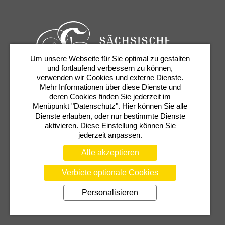
Um unsere Webseite für Sie optimal zu gestalten
und fortlaufend verbessern zu können,
verwenden wir Cookies und externe Dienste.
Mehr Informationen über diese Dienste und
Karten & Services
Newsletter
Kontakt
deren Cookies finden Sie jederzeit im
Presse
Shop
Semperoper
Menüpunkt "Datenschutz". Hier können Sie alle
Dienste erlauben, oder nur bestimmte Dienste
aktivieren. Diese Einstellung können Sie
jederzeit anpassen.
Alle akzeptieren
Verbiete optionale Cookies
AGB
DATENSCHUTZERKLÄRUNG
Personalisieren
BARRIEREFREIHEIT
COOKIEEINSTELLUNGEN
TRANSPARENZHINWEIS
IMPRESSUM