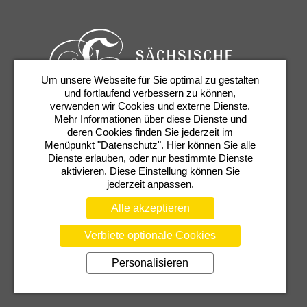
Um unsere Webseite für Sie optimal zu gestalten
und fortlaufend verbessern zu können,
verwenden wir Cookies und externe Dienste.
Mehr Informationen über diese Dienste und
Karten & Services
Newsletter
Kontakt
deren Cookies finden Sie jederzeit im
Presse
Shop
Semperoper
Menüpunkt "Datenschutz". Hier können Sie alle
Dienste erlauben, oder nur bestimmte Dienste
aktivieren. Diese Einstellung können Sie
jederzeit anpassen.
Alle akzeptieren
Verbiete optionale Cookies
AGB
DATENSCHUTZERKLÄRUNG
Personalisieren
BARRIEREFREIHEIT
COOKIEEINSTELLUNGEN
TRANSPARENZHINWEIS
IMPRESSUM