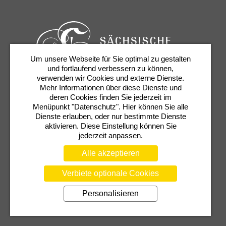
Um unsere Webseite für Sie optimal zu gestalten
und fortlaufend verbessern zu können,
verwenden wir Cookies und externe Dienste.
Mehr Informationen über diese Dienste und
Karten & Services
Newsletter
Kontakt
deren Cookies finden Sie jederzeit im
Presse
Shop
Semperoper
Menüpunkt "Datenschutz". Hier können Sie alle
Dienste erlauben, oder nur bestimmte Dienste
aktivieren. Diese Einstellung können Sie
jederzeit anpassen.
Alle akzeptieren
Verbiete optionale Cookies
AGB
DATENSCHUTZERKLÄRUNG
Personalisieren
BARRIEREFREIHEIT
COOKIEEINSTELLUNGEN
TRANSPARENZHINWEIS
IMPRESSUM