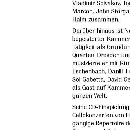
Vladimir Spivakov, 
Marcon, John Stôrg
Haim zusammen.
Darüber hinaus ist N
begeisterter Kammer
Tätigkeit als Gründu
Quartett Dresden un
musizierte er mit Kü
Eschenbach, Daniil Tr
Sol Gabetta, David G
als Gast auf Kammer
ganzen Welt.
Seine CD-Einspielun
Cellokonzerten von 
gängige Repertoire 