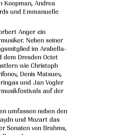
Ton Koopman, Andrea
ards und Emmanuelle
orbert Anger ein
musiker. Neben seiner
ngsmitglied im Arabella-
d dem Dresden Octet
nstlern wie Christoph
ifonov, Denis Matsuev,
eringas und Jan Vogler
musikfestivals auf der
gen umfassen neben den
Haydn und Mozart das
der Sonaten von Brahms,