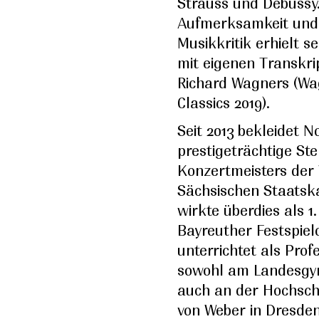
Strauss und Debussy
Aufmerksamkeit und 
Musikkritik erhielt s
mit eigenen Transkri
Richard Wagners (W
Classics 2019).
Seit 2013 bekleidet N
prestigeträchtige Stel
Konzertmeisters der V
Sächsischen Staatska
wirkte überdies als 1.
Bayreuther Festspiel
unterrichtet als Prof
sowohl am Landesgy
auch an der Hochsch
von Weber in Dresden