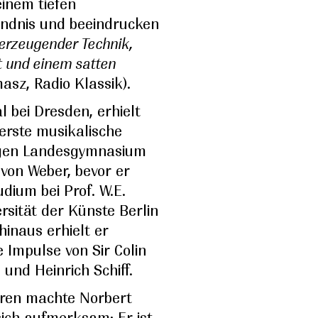
inem tiefen
ändnis und beeindrucken
berzeugender Technik,
t und einem satten
asz, Radio Klassik).
l bei Dresden, erhielt
erste musikalische
igen Landesgymnasium
 von Weber, bevor er
dium bei Prof. W.E.
rsität der Künste Berlin
hinaus erhielt er
 Impulse von Sir Colin
 und Heinrich Schiff.
hren machte Norbert
sich aufmerksam: Er ist