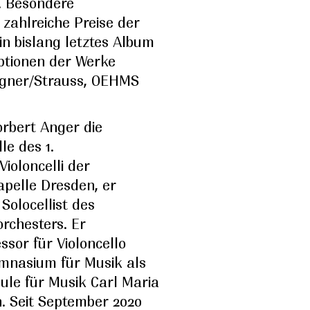
. Besondere
zahlreiche Preise der
ein bislang letztes Album
ptionen der Werke
agner/Strauss, OEHMS
orbert Anger die
le des 1.
ioloncelli der
pelle Dresden, er
 Solocellist des
orchesters. Er
essor für Violoncello
mnasium für Musik als
ule für Musik Carl Maria
. Seit September 2020