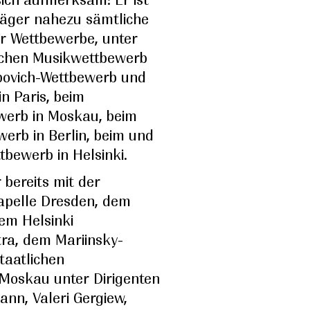
räger nahezu sämtliche
er Wettbewerbe, unter
chen Musikwettbewerb
opovich-Wettbewerb und
n Paris, beim
werb in Moskau, beim
werb in Berlin, beim und
bewerb in Helsinki.
r bereits mit der
apelle Dresden, dem
dem Helsinki
ra, dem Mariinsky-
taatlichen
Moskau unter Dirigenten
ann, Valeri Gergiew,