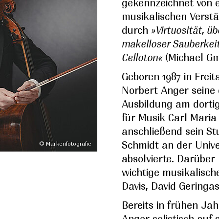
gekennzeichnet von e
musikalischen Verst
durch
»Virtuosität, ü
makelloser Sauberkei
Celloton«
(Michael Gm
Geboren 1987 in Freita
Norbert Anger seine 
Ausbildung am dort
für Musik Carl Maria
anschließend sein Stu
Schmidt an der Unive
© Markenfotografie
absolvierte. Darüber 
wichtige musikalische
Davis, David Geringas
Bereits in frühen Ja
Anger solistisch auf 