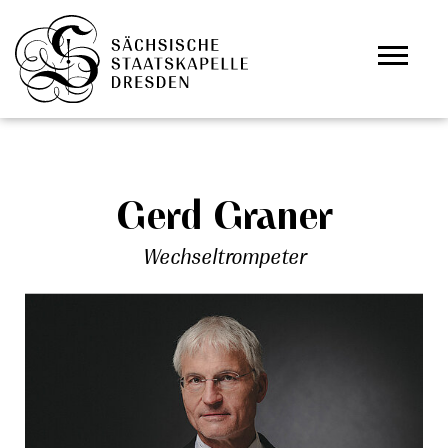
Zum Hauptinhalt springen
Cookie-Einstellungen
Gerd Graner
Wechseltrompeter