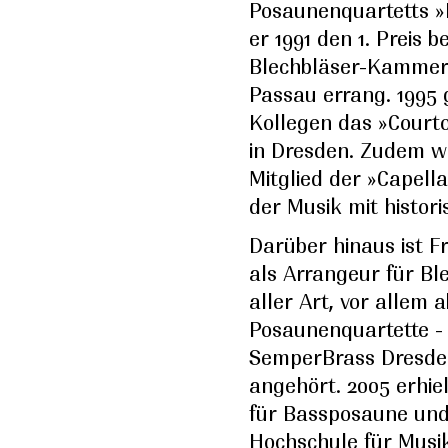
Posaunenquartetts »
er 1991 den 1. Preis 
Blechbläser-Kammer
Passau errang. 1995 
Kollegen das »Court
in Dresden. Zudem wi
Mitglied der »Capella
der Musik mit histor
Darüber hinaus ist 
als Arrangeur für B
aller Art, vor allem a
Posaunenquartette - 
SemperBrass Dresden
angehört. 2005 erhie
für Bassposaune un
Hochschule für Musi