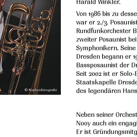
Harald Winkler.
Von 1986 bis zu desse
war er 2./3. Posaunis
Rundfunkorchester Ber
zweiter Posaunist bei
Symphonikern. Seine 
Dresden begann er 19
Bassposaunist der D
Seit 2002 ist er Solo
Staatskapelle Dresd
des legendären Han
© Markenfotografie
Neben seiner Orcheste
Nooy auch ein engag
Er ist Gründungsmitg