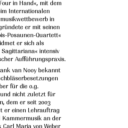
Four in Hand«, mit dem
beim Internationalen
musikwettbewerb in
gründete er mit seinen
ois-Posaunen-Quartett«
dmet er sich als
 Sagittariana« intensiv
ischer Aufführungspraxis.
Frank van Nooy bekannt
lechbläserbesetzungen
ber für die o.g.
und nicht zuletzt für
, dem er seit 2003
lt er einen Lehrauftrag
d Kammermusik an der
k Carl Maria von Weber