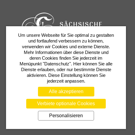
Um unsere Webseite für Sie optimal zu gestalten
und fortlaufend verbessern zu können,
verwenden wir Cookies und externe Dienste.
Mehr Informationen über diese Dienste und
Karten & Services
Newsletter
Kontakt
deren Cookies finden Sie jederzeit im
Presse
Shop
Semperoper
Menüpunkt "Datenschutz". Hier können Sie alle
Dienste erlauben, oder nur bestimmte Dienste
aktivieren. Diese Einstellung können Sie
jederzeit anpassen.
Alle akzeptieren
Verbiete optionale Cookies
AGB
DATENSCHUTZERKLÄRUNG
Personalisieren
BARRIEREFREIHEIT
COOKIEEINSTELLUNGEN
TRANSPARENZHINWEIS
IMPRESSUM