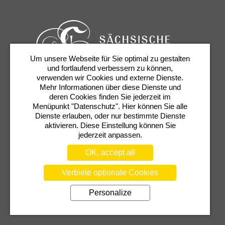
Um unsere Webseite für Sie optimal zu gestalten
und fortlaufend verbessern zu können,
verwenden wir Cookies und externe Dienste.
Mehr Informationen über diese Dienste und
Tickets & Service
Newsletter
Contact
deren Cookies finden Sie jederzeit im
Presse
Shop
Semperoper
Menüpunkt "Datenschutz". Hier können Sie alle
Dienste erlauben, oder nur bestimmte Dienste
aktivieren. Diese Einstellung können Sie
jederzeit anpassen.
OK, accept all
Verbiete optionale Cookies
Personalize
TERMS
PRIVACY POLICY
COOKIE SETTINGS
TRANSPARENCY NOTICE
IMPRINT