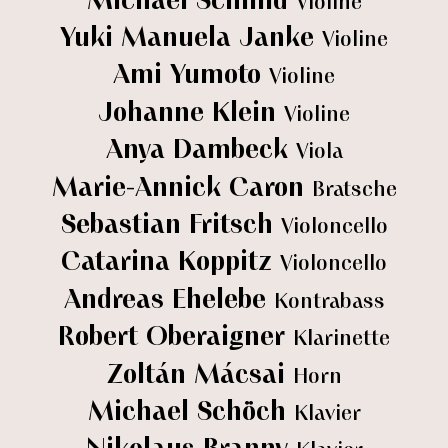
Violine
Yuki Manuela Janke
Violine
Ami Yumoto
Violine
Johanne Klein
Violine
Anya Dambeck
Viola
Marie-Annick Caron
Bratsche
Sebastian Fritsch
Violoncello
Catarina Koppitz
Violoncello
Andreas Ehelebe
Kontrabass
Robert Oberaigner
Klarinette
Zoltán Mácsai
Horn
Michael Schöch
Klavier