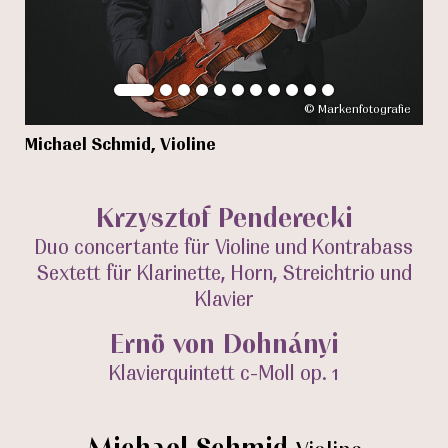
© Markenfotografie
Michael Schmid, Violine
Yuk
gespielte Werke
Krzysztof Penderecki
Duo concertante für Violine und Kontrabass
Sextett für Klarinette, Horn, Streichtrio und
Klavier
Ernö von Dohnányi
Klavierquintett c-Moll op. 1
Mitwirkende
Michael Schmid