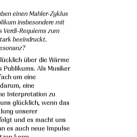
aben einen Mahler-Zyklus
likum insbesondere mit
des Verdi-Requiems zum
tark beeindruckt.
Resonanz?
glücklich über die Wärme
s Publikums. Als Musiker
nfach um eine
 darum, eine
ne Interpretation zu
 uns glücklich, wenn das
klung unserer
rfolgt und es macht uns
nn es auch neue Impulse
tzen kann.