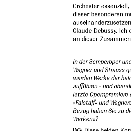
Orchester essenziell,
dieser besonderen m
auseinanderzusetzen
Claude Debussy. Ich
an dieser Zusammena
In der Semperoper und 
Wagner und Strauss qua
werden Werke der beid
aufführen - und obendr
letzte Opernpremiere d
»Falstaff« und Wagners
Bezug haben Sie zu di
Werken«?
DG:
Diese beiden Kom