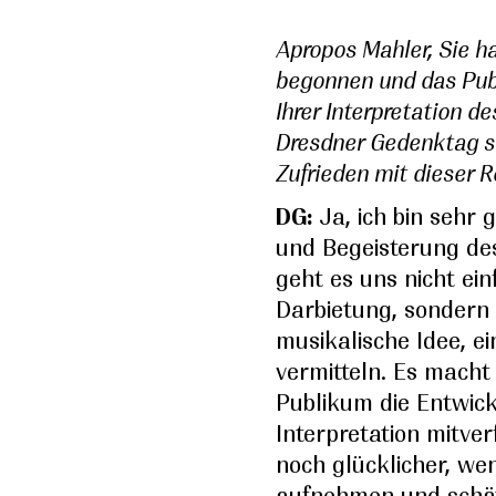
Apropos Mahler, Sie h
begonnen und das Pub
Ihrer Interpretation 
Dresdner Gedenktag s
Zufrieden mit dieser 
DG:
Ja, ich bin sehr 
und Begeisterung de
geht es uns nicht ei
Darbietung, sondern
musikalische Idee, ei
vermitteln. Es macht
Publikum die Entwic
Interpretation mitve
noch glücklicher, we
aufnehmen und schä