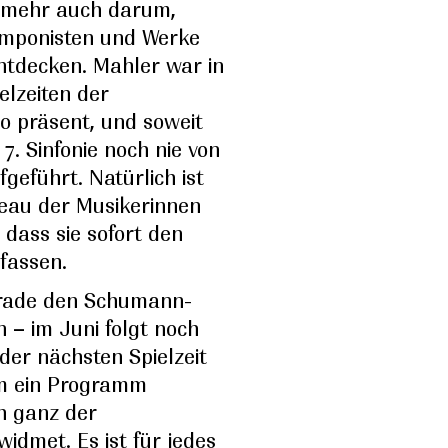
elmehr auch darum,
omponisten und Werke
tdecken. Mahler war in
lzeiten der
so präsent, und soweit
 7. Sinfonie noch nie von
geführt. Natürlich ist
veau der Musikerinnen
 dass sie sofort den
rfassen.
rade den Schumann-
 – im Juni folgt noch
n der nächsten Spielzeit
m ein Programm
ch ganz der
idmet. Es ist für jedes