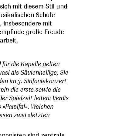
 sich mit diesem Stil und
usikalischen Schule
, insbesondere mit
 empfinde große Freude
rbeit.
für die Kapelle gelten
si als Säulenheilige, Sie
en im 3. Sinfoniekonzert
ein die erste sowie die
er Spielzeit leiten: Verdis
 »Parsifal«. Welchen
esen zwei »letzten
ponisten sind zentrale