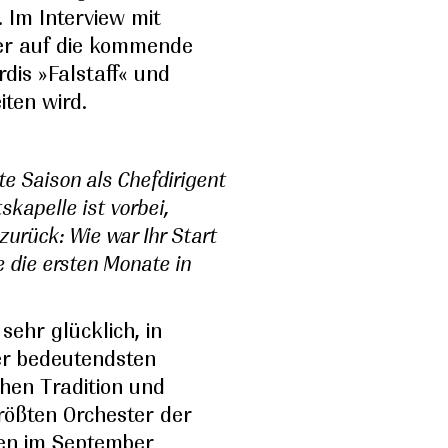
 Im Interview mit
 er auf die kommende
erdis »Falstaff« und
iten wird.
ste Saison als Chefdirigent
kapelle ist vorbei,
zurück: Wie war Ihr Start
e die ersten Monate in
 sehr glücklich, in
er bedeutendsten
hen Tradition und
rößten Orchester der
ben im September