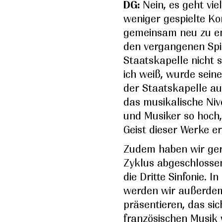
DG:
Nein, es geht vi
weniger gespielte K
gemeinsam neu zu en
den vergangenen Spie
Staatskapelle nicht 
ich weiß, wurde seine
der Staatskapelle auf
das musikalische Ni
und Musiker so hoch,
Geist dieser Werke e
Zudem haben wir ge
Zyklus abgeschlossen
die Dritte Sinfonie. I
werden wir außerde
präsentieren, das si
französischen Musik w