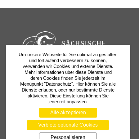
Um unsere Webseite für Sie optimal zu gestalten
und fortlaufend verbessern zu können,
verwenden wir Cookies und externe Dienste.
Mehr Informationen über diese Dienste und
Karten & Services
Newsletter
Kontakt
deren Cookies finden Sie jederzeit im
Presse
Shop
Semperoper
Menüpunkt "Datenschutz". Hier können Sie alle
Dienste erlauben, oder nur bestimmte Dienste
aktivieren. Diese Einstellung können Sie
jederzeit anpassen.
Alle akzeptieren
Verbiete optionale Cookies
AGB
DATENSCHUTZERKLÄRUNG
Personalisieren
BARRIEREFREIHEIT
COOKIEEINSTELLUNGEN